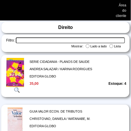
Área
do
cliente
Direito
Filtro:
Mostrar:
Lado a lado
Lista
SERIE CIDADANIA - PLANOS DE SAUDE
ANDREA SALAZAR / KARINA RODRIGUES
EDITORA GLOBO
35,00
Estoque: 4
GUIA VALOR ECON. DE TRIBUTOS
CHRISTOVAO, DANIELA / WATANABE, M.
EDITORA GLOBO