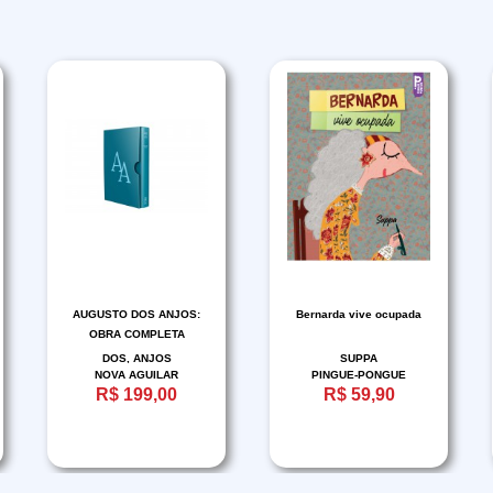
AUGUSTO DOS ANJOS:
Bernarda vive ocupada
OBRA COMPLETA
DOS, ANJOS
SUPPA
NOVA AGUILAR
PINGUE-PONGUE
R$ 199,00
R$ 59,90
EDUCACAO