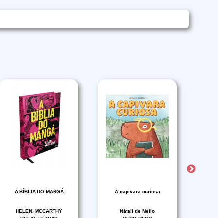
A BÍBLIA DO MANGÁ
A capivara curiosa
A
HELEN, MCCARTHY
Nátali de Mello
H