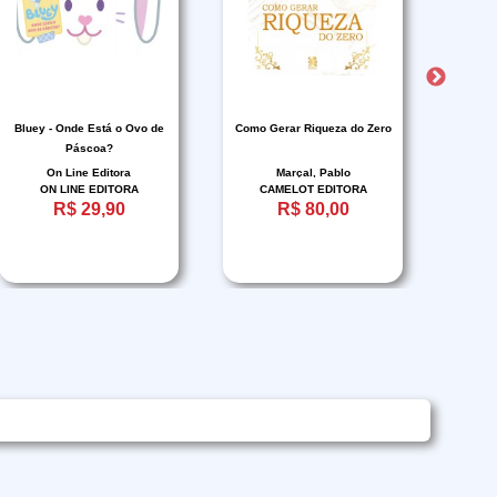
Bluey - Onde Está o Ovo de
Como Gerar Riqueza do Zero
Eu, r
Páscoa?
On Line Editora
Marçal, Pablo
ON LINE EDITORA
CAMELOT EDITORA
R$ 29,90
R$ 80,00