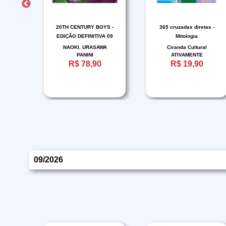
DA
20TH CENTURY BOYS -
365 cruzadas diretas -
EDIÇÃO DEFINITIVA 09
Mitologia
ON
NAOKI, URASAWA
Ciranda Cultural
PANINI
ATIVAMENTE
R$ 78,90
R$ 19,90
09/2026