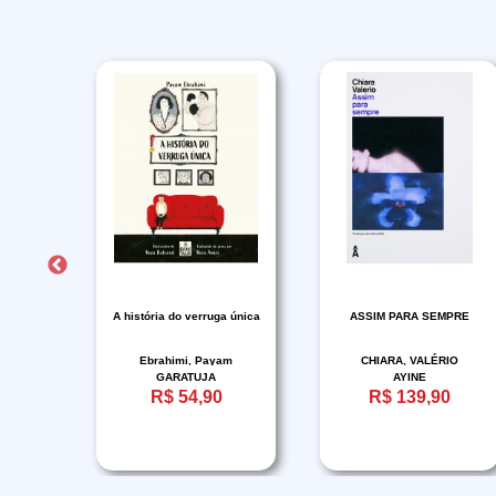
dor de
A história do verruga única
ASSIM PARA SEMPRE
ia
Ebrahimi, Payam
CHIARA, VALÉRIO
GARATUJA
AYINE
R$ 54,90
R$ 139,90