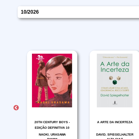
10/2026
O DO
20TH CENTURY BOYS -
A ARTE DA INCERTEZA
 02
EDIÇÃO DEFINITIVA 10
NG
NAOKI, URASAWA
DAVID, SPIEGELHALTER