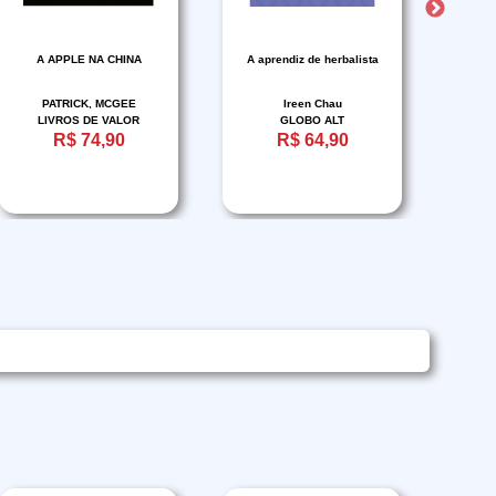
A APPLE NA CHINA
A aprendiz de herbalista
A A
PATRICK, MCGEE
Ireen Chau
R
LIVROS DE VALOR
GLOBO ALT
C
R$ 74,90
R$ 64,90