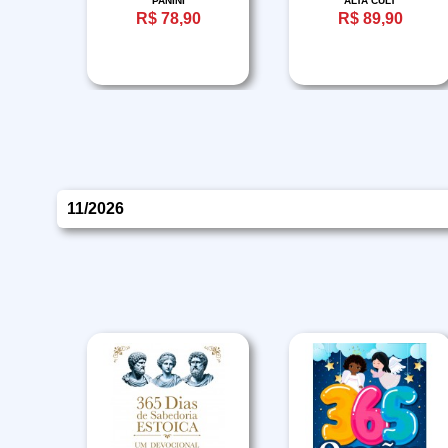
PANINI
ALTA CULT
0
R$ 78,90
R$ 89,90
11/2026