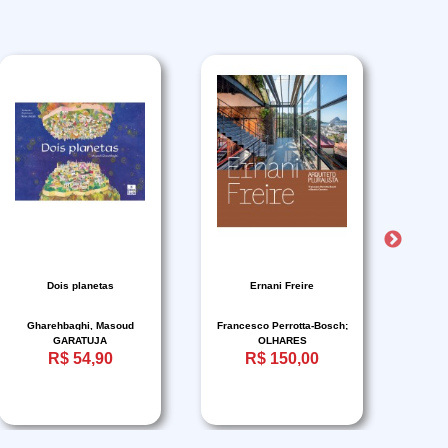
Dois planetas
Ernani Freire
FE
PO
Gharehbaghi, Masoud
Francesco Perrotta-Bosch;
FE
D
GARATUJA
OLHARES
Beatriz Carneiro
R$ 54,90
R$ 150,00