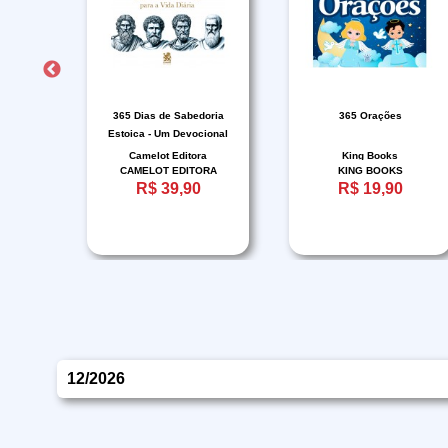
ção
365 Dias de Sabedoria
365 Orações
ca
Estoica - Um Devocional
para a Vida Diária
Camelot Editora
King Books
ORA
CAMELOT EDITORA
KING BOOKS
R$ 39,90
R$ 19,90
12/2026