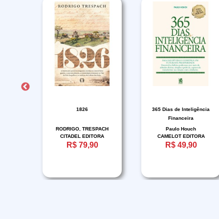
O 11
1826
365 Dias de Inteligência
Financeira
NO
RODRIGO, TRESPACH
Paulo Houch
CITADEL EDITORA
CAMELOT EDITORA
R$ 79,90
R$ 49,90