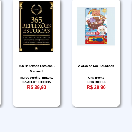
365 Reflexões Estoicas -
A Arca de Noé Aquabook
Volume II
Marco Aurélio; Epiteto;
King Books
CAMELOT EDITORA
KING BOOKS
Sêneca
R$ 39,90
R$ 29,90