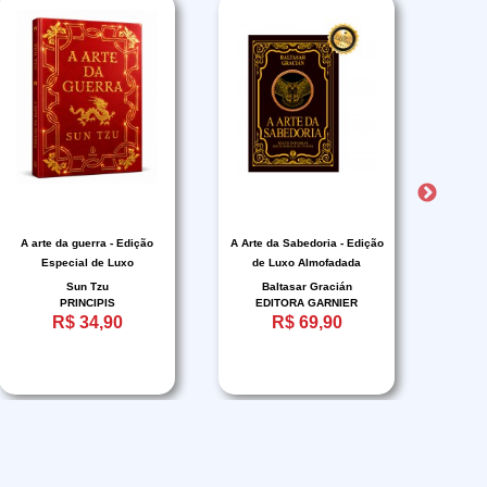
A arte da guerra - Edição
A Arte da Sabedoria - Edição
A
Especial de Luxo
de Luxo Almofadada
Almofadada com Bordas
Sun Tzu
Baltasar Gracián
KOJ
Douradas e Fitilho
PRINCIPIS
EDITORA GARNIER
R$ 34,90
R$ 69,90