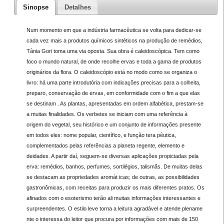
Sinopse
Detalhes
Num momento em que a indústria farmacêutica se volta para dedicar-se
cada vez mais a produtos químicos sintéticos na produção de remédios,
Tânia Gori toma uma via oposta. Sua obra é caleidoscópica. Tem como
foco o mundo natural, de onde recolhe ervas e toda a gama de produtos
originários da flora. O caleidoscópio está no modo como se organiza o
livro: há uma parte introdutória com indicações precisas para a colheita,
preparo, conservação de ervas, em conformidade com o fim a que elas
se destinam . As plantas, apresentadas em ordem alfabética, prestam-se
a muitas finalidades. Os verbetes se iniciam com uma referência à
origem do vegetal, seu histórico e um conjunto de informações presente
em todos eles: nome popular, científico, e função tera pêutica,
complementados pelas referências a planeta regente, elemento e
deidades. A partir daí, seguem-se diversas aplicações propiciadas pela
erva: remédios, banhos, perfumes, sortilégios, talismãs. De muitas delas
se destacam as propriedades aromát icas; de outras, as possibilidades
gastronômicas, com receitas para produzir os mais diferentes pratos. Os
afinados com o esoterismo terão ali muitas informações interessantes e
surpreendentes. O estilo leve torna a leitura agradável e atende plename
nte o interessa do leitor que procura por informações com mais de 150