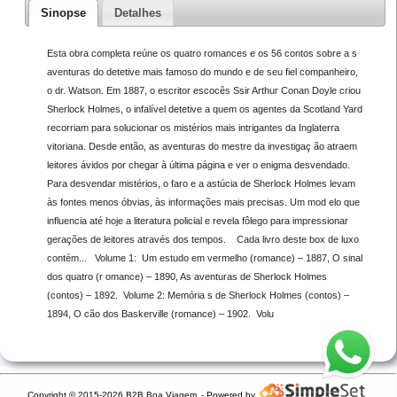
Sinopse
Detalhes
Esta obra completa reúne os quatro romances e os 56 contos sobre a s
aventuras do detetive mais famoso do mundo e de seu fiel companheiro,
o dr. Watson. Em 1887, o escritor escocês Ssir Arthur Conan Doyle criou
Sherlock Holmes, o infalível detetive a quem os agentes da Scotland Yard
recorriam para solucionar os mistérios mais intrigantes da Inglaterra
vitoriana. Desde então, as aventuras do mestre da investigaç ão atraem
leitores ávidos por chegar à última página e ver o enigma desvendado.
Para desvendar mistérios, o faro e a astúcia de Sherlock Holmes levam
às fontes menos óbvias, às informações mais precisas. Um mod elo que
influencia até hoje a literatura policial e revela fôlego para impressionar
gerações de leitores através dos tempos. Cada livro deste box de luxo
contém... Volume 1: Um estudo em vermelho (romance) – 1887, O sinal
dos quatro (r omance) – 1890, As aventuras de Sherlock Holmes
(contos) – 1892. Volume 2: Memória s de Sherlock Holmes (contos) –
1894, O cão dos Baskerville (romance) – 1902. Volu
Copyright © 2015-2026 B2B Boa Viagem
- Powered by