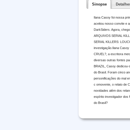
Sinopse
Detalhe
Ilana Casoy foi nossa pri
aceitou nosso convite e 
DarkSiders. Agora, chegou
ARQUIVOS SERIAL KILLERS
SERIAL KILLERS: LOUCO 
investigação.Ilana Casoy
CRUEL?, a escritora mergu
diversas outras fontes p
BRAZIL, Casoy dedicou-se 
do Brasil. Foram cinco an
personificações do mal e
c omovente, o relato de 
novidades além dos relan
espírito investigador dos
do Brasil?