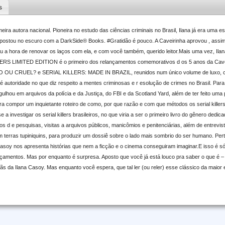
s
meira autora nacional. Pioneira no estudo das ciências criminais no Brasil, Ilana já era uma 
apostou no escuro com a DarkSide® Books. #Gratidão é pouco. A Caveirinha aprovou , assim
 a hora de renovar os laços com ela, e com você também, querido leitor.Mais uma vez, Ilan
 LIMITED EDITION é o primeiro dos relançamentos comemorativos d os 5 anos da Caveiri
OU CRUEL? e SERIAL KILLERS: MADE IN BRAZIL, reunidos num único volume de luxo, c
 é autoridade no que diz respeito a mentes criminosas e r esolução de crimes no Brasil. 
lhou em arquivos da polícia e da Justiça, do FBI e da Scotland Yard, além de ter feito uma
ara compor um inquietante roteiro de como, por que razão e com que métodos os serial kil
a investigar os serial killers brasileiros, no que viria a ser o primeiro livro do gênero ded
os d e pesquisas, visitas a arquivos públicos, manicômios e penitenciárias, além de entrevi
m terras tupiniquins, para produzir um dossiê sobre o lado mais sombrio do ser humano. Per
Casoy nos apresenta histórias que nem a ficção e o cinema conseguiram imaginar.E isso é s
çamentos. Mas por enquanto é surpresa. Aposto que você já está louco pra saber o que é 
 fãs da Ilana Casoy. Mas enquanto você espera, que tal ler (ou reler) esse clássico da maior 