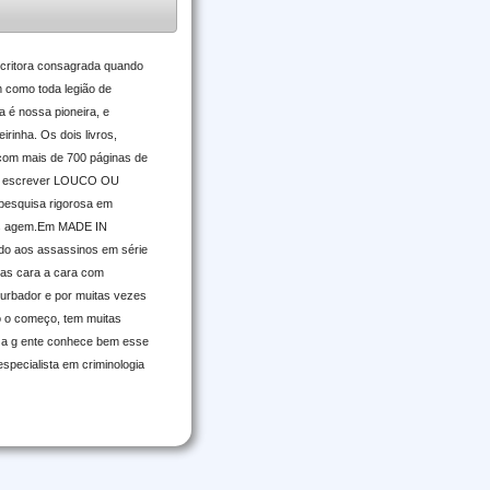
escritora consagrada quando
 como toda legião de
a é nossa pioneira, e
nha. Os dois livros,
om mais de 700 páginas de
Para escrever LOUCO OU
 pesquisa rigorosa em
lers agem.Em MADE IN
icado aos assassinos em série
stas cara a cara com
turbador e por muitas vezes
ó o começo, tem muitas
– a g ente conhece bem esse
especialista em criminologia