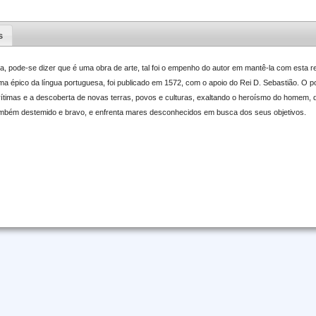
s
ia, pode-se dizer que é uma obra de arte, tal foi o empenho do autor em mantê-la com esta re
a épico da língua portuguesa, foi publicado em 1572, com o apoio do Rei D. Sebastião. O p
ítimas e a descoberta de novas terras, povos e culturas, exaltando o heroísmo do homem, q
ambém destemido e bravo, e enfrenta mares desconhecidos em busca dos seus objetivos.