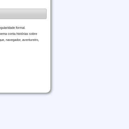
gularidade formal.
oema conta histórias sobre
ue, navegador, aventureiro,