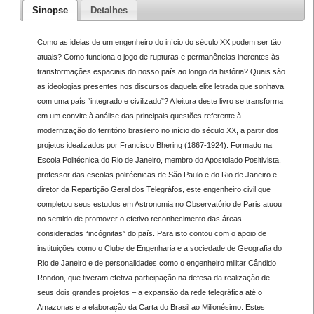
Sinopse
Detalhes
Como as ideias de um engenheiro do início do século XX podem ser tão
atuais? Como funciona o jogo de rupturas e permanências inerentes às
transformações espaciais do nosso país ao longo da história? Quais são
as ideologias presentes nos discursos daquela elite letrada que sonhava
com uma país “integrado e civilizado”? A leitura deste livro se transforma
em um convite à análise das principais questões referente à
modernização do território brasileiro no início do século XX, a partir dos
projetos idealizados por Francisco Bhering (1867-1924). Formado na
Escola Politécnica do Rio de Janeiro, membro do Apostolado Positivista,
professor das escolas politécnicas de São Paulo e do Rio de Janeiro e
diretor da Repartição Geral dos Telegráfos, este engenheiro civil que
completou seus estudos em Astronomia no Observatório de Paris atuou
no sentido de promover o efetivo reconhecimento das áreas
consideradas “incógnitas” do país. Para isto contou com o apoio de
instituições como o Clube de Engenharia e a sociedade de Geografia do
Rio de Janeiro e de personalidades como o engenheiro militar Cândido
Rondon, que tiveram efetiva participação na defesa da realização de
seus dois grandes projetos – a expansão da rede telegráfica até o
Amazonas e a elaboração da Carta do Brasil ao Milionésimo. Estes