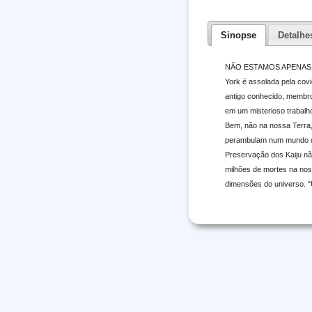
Sinopse
Detalhe
NÃO ESTAMOS APENAS 
York é assolada pela cov
antigo conhecido, membro
em um misterioso trabalh
Bem, não na nossa Terra,
perambulam num mundo qu
Preservação dos Kaiju nã
milhões de mortes na nos
dimensões do universo. “