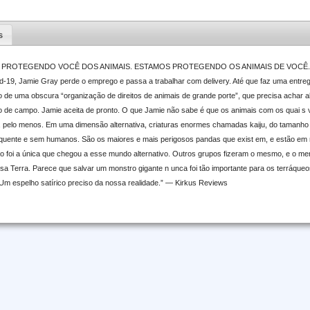
s
PROTEGENDO VOCÊ DOS ANIMAIS. ESTAMOS PROTEGENDO OS ANIMAIS DE VOCÊ. Qu
id-19, Jamie Gray perde o emprego e passa a trabalhar com delivery. Até que faz uma entreg
 de uma obscura “organização de direitos de animais de grande porte”, que precisa achar
o de campo. Jamie aceita de pronto. O que Jamie não sabe é que os animais com os quai s va
 pelo menos. Em uma dimensão alternativa, criaturas enormes chamadas kaiju, do tamanho
ente e sem humanos. São os maiores e mais perigosos pandas que exist em, e estão em 
o foi a única que chegou a esse mundo alternativo. Outros grupos fizeram o mesmo, e o m
sa Terra. Parece que salvar um monstro gigante n unca foi tão importante para os terráqu
Um espelho satírico preciso da nossa realidade.” — Kirkus Reviews