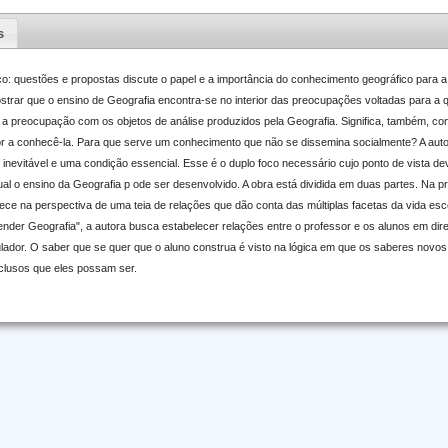
s
co: questões e propostas discute o papel e a importância do conhecimento geográfico para 
mostrar que o ensino de Geografia encontra-se no interior das preocupações voltadas para a q
er a preocupação com os objetos de análise produzidos pela Geografia. Significa, também, con
r a conhecê-la. Para que serve um conhecimento que não se dissemina socialmente? A autor
 inevitável e uma condição essencial. Esse é o duplo foco necessário cujo ponto de vista d
l o ensino da Geografia p ode ser desenvolvido. A obra está dividida em duas partes. Na pr
ece na perspectiva de uma teia de relações que dão conta das múltiplas facetas da vida es
render Geografia", a autora busca estabelecer relações entre o professor e os alunos em di
ulador. O saber que se quer que o aluno construa é visto na lógica em que os saberes novo
nclusos que eles possam ser.