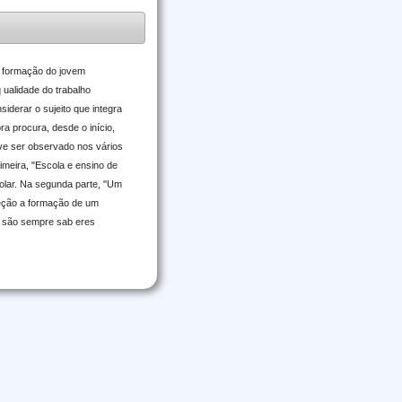
a formação do jovem
 ualidade do trabalho
siderar o sujeito que integra
a procura, desde o início,
eve ser observado nos vários
imeira, "Escola e ensino de
colar. Na segunda parte, "Um
reção a formação de um
s são sempre sab eres