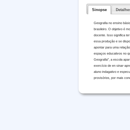
Sinopse
Detalhe
Geografia no ensino bási
brasileiro. O objetivo é 
docente. Isso significa t
essa produção e se dispo
apontar para uma relação
espaços educativos no qua
Geografia", a escola apar
exercício de en sinar-ap
aluno indagativo e espec
provisórios, por mais co