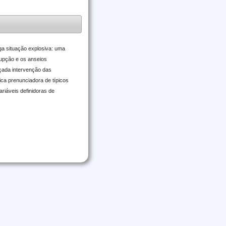
ga situação explosiva: uma
rupção e os anseios
çada intervenção das
ica prenunciadora de típicos
ariáveis definidoras de