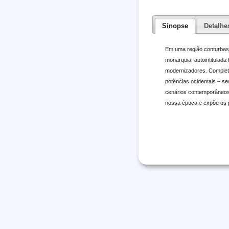
Sinopse
Detalhe
Em uma região conturbasd
monarquia, autointitulada
modernizadores. Completa
potências ocidentais – s
cenários contemporâneos. 
nossa época e expõe os p