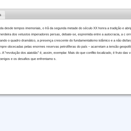
s
a desde tempos imemoriais, o Irã da segunda metade do século XX honra a tradição e abri
 herdeira dos vetustos imperadores persas, debate-se, espremida entre a autocracia, a c or
ndo o quadro dramático, a presença crescente do fundamentalismo islâmico e a não disfar
empre obcecadas pelas enormes reservas petrolíferas do país – acarretam a tensão geopolít
A "revolução dos aiatolás" é, assim, exemplar. Mais do que conflito localizado, é fruto das v
erigos e os desafios que enfrentamo s.