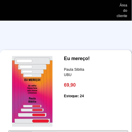
Área
do
cliente
Eu mereço!
Paula Sibilia
UBU
69,90
Estoque: 24