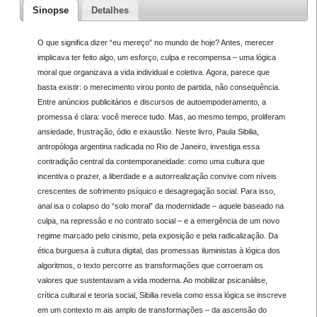
Sinopse
Detalhes
O que significa dizer “eu mereço” no mundo de hoje? Antes, merecer
implicava ter feito algo, um esforço, culpa e recompensa – uma lógica
moral que organizava a vida individual e coletiva. Agora, parece que
basta existir: o merecimento virou ponto de partida, não consequência.
Entre anúncios publicitários e discursos de autoempoderamento, a
promessa é clara: você merece tudo. Mas, ao mesmo tempo, proliferam
ansiedade, frustração, ódio e exaustão. Neste livro, Paula Sibilia,
antropóloga argentina radicada no Rio de Janeiro, investiga essa
contradição central da contemporaneidade: como uma cultura que
incentiva o prazer, a liberdade e a autorrealização convive com níveis
crescentes de sofrimento psíquico e desagregação social. Para isso,
anal isa o colapso do “solo moral” da modernidade – aquele baseado na
culpa, na repressão e no contrato social – e a emergência de um novo
regime marcado pelo cinismo, pela exposição e pela radicalização. Da
ética burguesa à cultura digital, das promessas iluministas à lógica dos
algoritmos, o texto percorre as transformações que corroeram os
valores que sustentavam a vida moderna. Ao mobilizar psicanálise,
crítica cultural e teoria social, Sibilia revela como essa lógica se inscreve
em um contexto m ais amplo de transformações – da ascensão do