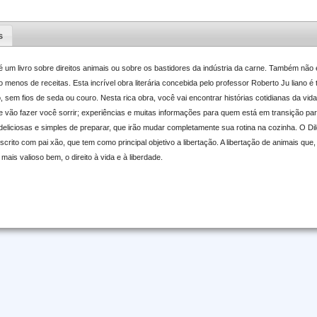
s
 um livro sobre direitos animais ou sobre os bastidores da indústria da carne. Também não 
menos de receitas. Esta incrível obra literária concebida pelo professor Roberto Ju liano é t
 sem fios de seda ou couro. Nesta rica obra, você vai encontrar histórias cotidianas da vi
ue vão fazer você sorrir; experiências e muitas informações para quem está em transição pa
 deliciosas e simples de preparar, que irão mudar completamente sua rotina na cozinha. O 
crito com pai xão, que tem como principal objetivo a libertação. A libertação de animais que,
mais valioso bem, o direito à vida e à liberdade.