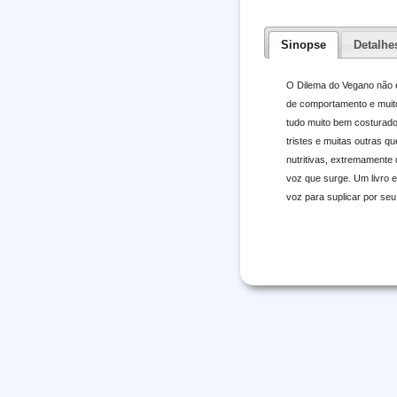
Sinopse
Detalhe
O Dilema do Vegano não é
de comportamento e muito 
tudo muito bem costurado,
tristes e muitas outras q
nutritivas, extremamente
voz que surge. Um livro es
voz para suplicar por seu 