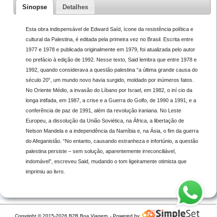
Sinopse
Detalhes
Esta obra indispensável de Edward Saíd, ícone da resistência política e
cultural da Palestina, é editada pela primeira vez no Brasil. Escrita entre
1977 e 1978 e publicada originalmente em 1979, foi atualizada pelo autor
no prefácio à edição de 1992. Nesse texto, Said lembra que entre 1978 e
1992, quando considerava a questão palestina “a última grande causa do
século 20”, um mundo novo havia surgido, moldado por inúmeros fatos.
No Oriente Médio, a invasão do Líbano por Israel, em 1982, o iní cio da
longa intifada, em 1987, a crise e a Guerra do Golfo, de 1990 a 1991, e a
conferência de paz de 1991, além da revolução iraniana. No Leste
Europeu, a dissolução da União Soviética, na África, a libertação de
Nelson Mandela e a independência da Namíbia e, na Ásia, o fim da guerra
do Afeganistão. “No entanto, causando estranheza e infortúnio, a questão
palestina persiste – sem solução, aparentemente irreconciliável,
indomável”, escreveu Said, mudando o tom ligeiramente otimista que
imprimiu ao livro.
Copyright © 2015-2026 B2B Boa Viagem
- Powered by