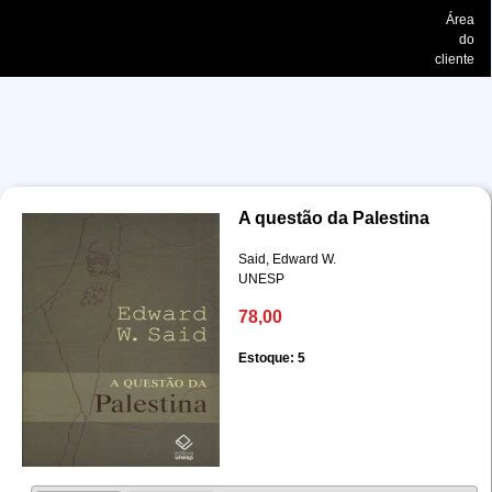
Área
do
cliente
A questão da Palestina
Said, Edward W.
UNESP
78,00
Estoque: 5