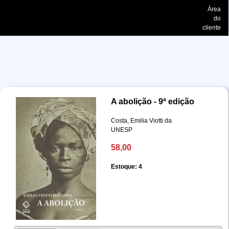
Área
do
cliente
A abolição - 9ª edição
Costa, Emilia Viotti da
UNESP
58,00
Estoque: 4