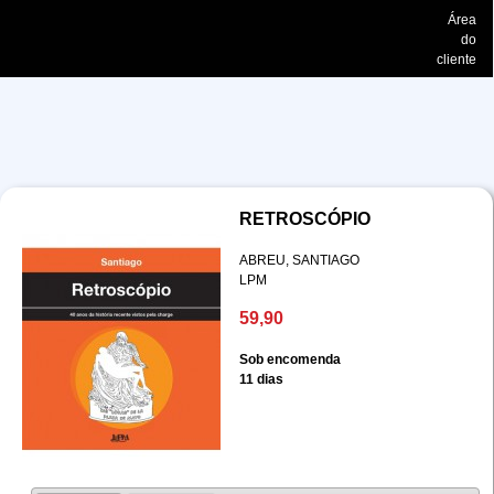
Área
do
cliente
RETROSCÓPIO
ABREU, SANTIAGO
LPM
59,90
Sob encomenda
11 dias