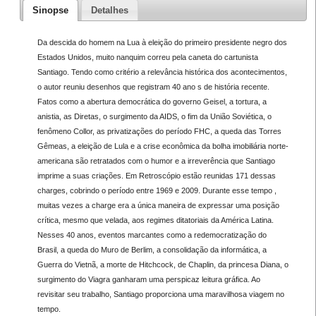
Sinopse
Detalhes
Da descida do homem na Lua à eleição do primeiro presidente negro dos
Estados Unidos, muito nanquim correu pela caneta do cartunista
Santiago. Tendo como critério a relevância histórica dos acontecimentos,
o autor reuniu desenhos que registram 40 ano s de história recente.
Fatos como a abertura democrática do governo Geisel, a tortura, a
anistia, as Diretas, o surgimento da AIDS, o fim da União Soviética, o
fenômeno Collor, as privatizações do período FHC, a queda das Torres
Gêmeas, a eleição de Lula e a crise econômica da bolha imobiliária norte-
americana são retratados com o humor e a irreverência que Santiago
imprime a suas criações. Em Retroscópio estão reunidas 171 dessas
charges, cobrindo o período entre 1969 e 2009. Durante esse tempo ,
muitas vezes a charge era a única maneira de expressar uma posição
crítica, mesmo que velada, aos regimes ditatoriais da América Latina.
Nesses 40 anos, eventos marcantes como a redemocratização do
Brasil, a queda do Muro de Berlim, a consolidação da informática, a
Guerra do Vietnã, a morte de Hitchcock, de Chaplin, da princesa Diana, o
surgimento do Viagra ganharam uma perspicaz leitura gráfica. Ao
revisitar seu trabalho, Santiago proporciona uma maravilhosa viagem no
tempo.