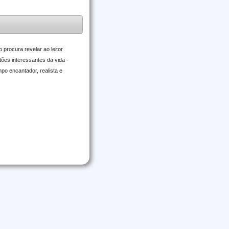
procura revelar ao leitor
tões interessantes da vida -
o encantador, realista e