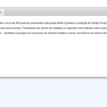
s
dos cerca de 200 poemas produzidos pelo poeta Mario Quintana. A seleção de Sergio Faraco 
a obra desse poeta. Transitando por temas do cotidiano e sugerindo uma reflexão sobre ques
 -, Quintana consegue se expressar de maneira simples e terna, num lirismo ao mesmo temp