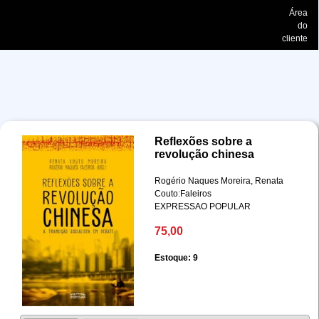
Área
do
cliente
Reflexões sobre a
revolução chinesa
Rogério Naques Moreira, Renata
Couto:Faleiros
EXPRESSAO POPULAR
75,00
Estoque: 9