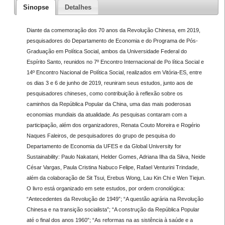
Sinopse
Detalhes
Diante da comemoração dos 70 anos da Revolução Chinesa, em 2019,
pesquisadores do Departamento de Economia e do Programa de Pós-
Graduação em Política Social, ambos da Universidade Federal do
Espírito Santo, reunidos no 7º Encontro Internacional de Po lítica Social e
14º Encontro Nacional de Política Social, realizados em Vitória-ES, entre
os dias 3 e 6 de junho de 2019, reuniram seus estudos, junto aos de
pesquisadores chineses, como contribuição à reflexão sobre os
caminhos da República Popular da China, uma das mais poderosas
economias mundiais da atualidade. As pesquisas contaram com a
participação, além dos organizadores, Renata Couto Moreira e Rogério
Naques Faleiros, de pesquisadores do grupo de pesquisa do
Departamento de Economia da UFES e da Global University for
Sustainability: Paulo Nakatani, Helder Gomes, Adriana Ilha da Silva, Neide
César Vargas, Paula Cristina Nabuco Felipe, Rafael Venturini Trindade,
além da colaboração de Sit Tsui, Erebus Wong, Lau Kin Chi e Wen Tiejun.
O livro está organizado em sete estudos, por ordem cronológica:
“Antecedentes da Revolução de 1949”; “A questão agrária na Revolução
Chinesa e na transição socialista”; “A construção da República Popular
até o final dos anos 1960”; “As reformas na as sistência à saúde e a