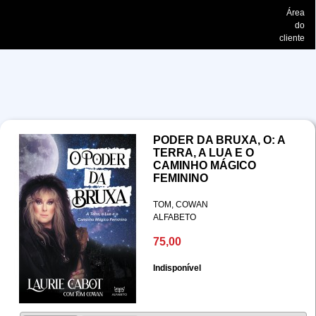
Área
do
cliente
PODER DA BRUXA, O: A
TERRA, A LUA E O
CAMINHO MÁGICO
FEMININO
TOM, COWAN
ALFABETO
75,00
Indisponível