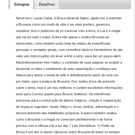
Sinopse
Detalhes
Neste livro, Laurie Cabot, a Bruxa oficial de Salem, ajuda-nos a entender
a Bruxaria como um modo de vida e um meio positivo, generoso,
saudável, leve e poderoso de se conectar com a terra, a Lua e a magia
que há em tudo e todos. A obra não apena s explica Bruxaria ao
observador, como também está cheia de relatos de experiências
pessoais e verdades gerais, com conselhos básicos introdutórios de alto
valor aos interessados em levar a Arte a sério, para dar um passo além.
Maravilhosamente infor mativo, o conteúdo de suas páginas se propõe a
despertar no leitor o sentimento de auto capacitação e confiança que
faltava para deixar a teoria de lado e definitivamente partir, de uma vez
por todas, para a prática da Bruxaria. Dos muitos livros dis poníveis
sobre o tema, este é um dos melhores e contém excelentes informações,
tanto para Covens quanto para Bruxos Solitários. Há referências
preciosas para a construção de altares mágicos, criação e organização
de espaços sagrados, rituais, feitiço s, ervas, pedras, adivinhação e o
desenvolvimento das habilidades psíquicas. A autora também analisa
como a Bruxaria e a magia se conectam perfeitamente e de forma
precisa com a ciência sob a luz das 7 Leis Herméticas. O Poder da
Bruxa é um dos m aiores clássicos sobre Bruxaria de todos os tempos.