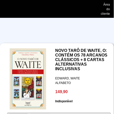
Área
do
cliente
NOVO TARÔ DE WAITE, O:
CONTÉM OS 78 ARCANOS
CLÁSSICOS + 8 CARTAS
ALTERNATIVAS
INCLUSIVAS
EDWARD, WAITE
ALFABETO
149,90
Indisponível