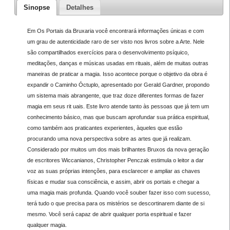
Sinopse
Detalhes
Em Os Portais da Bruxaria você encontrará informações únicas e com
um grau de autenticidade raro de ser visto nos livros sobre a Arte. Nele
são compartilhados exercícios para o desenvolvimento psíquico,
meditações, danças e músicas usadas em rituais, além de muitas outras
maneiras de praticar a magia. Isso acontece porque o objetivo da obra é
expandir o Caminho Óctuplo, apresentado por Gerald Gardner, propondo
um sistema mais abrangente, que traz doze diferentes formas de fazer
magia em seus rit uais. Este livro atende tanto às pessoas que já tem um
conhecimento básico, mas que buscam aprofundar sua prática espiritual,
como também aos praticantes experientes, àqueles que estão
procurando uma nova perspectiva sobre as artes que já realizam.
Considerado por muitos um dos mais brilhantes Bruxos da nova geração
de escritores Wiccanianos, Christopher Penczak estimula o leitor a dar
voz as suas próprias intenções, para esclarecer e ampliar as chaves
físicas e mudar sua consciência, e assim, abrir os portais e chegar a
uma magia mais profunda. Quando você souber fazer isso com sucesso,
terá tudo o que precisa para os mistérios se descortinarem diante de si
mesmo. Você será capaz de abrir qualquer porta espiritual e fazer
qualquer magia.