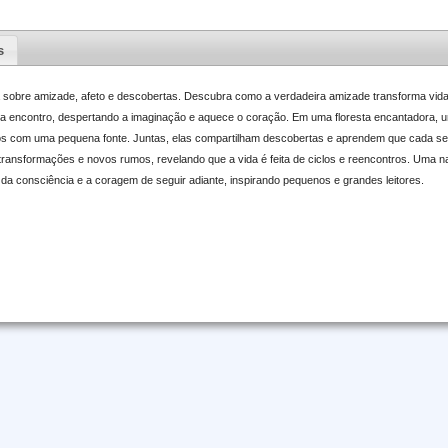
s
 sobre amizade, afeto e descobertas. Descubra como a verdadeira amizade transforma vid
da encontro, despertando a imaginação e aquece o coração. Em uma floresta encantadora, u
laços com uma pequena fonte. Juntas, elas compartilham descobertas e aprendem que cada ser
transformações e novos rumos, revelando que a vida é feita de ciclos e reencontros. Uma na
 da consciência e a coragem de seguir adiante, inspirando pequenos e grandes leitores.