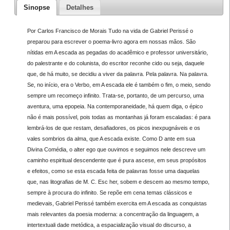
Sinopse
Detalhes
Por Carlos Francisco de Morais Tudo na vida de Gabriel Perissé o
preparou para escrever o poema-livro agora em nossas mãos. São
nítidas em A escada as pegadas do acadêmico e professor universitário,
do palestrante e do colunista, do escritor reconhe cido ou seja, daquele
que, de há muito, se decidiu a viver da palavra. Pela palavra. Na palavra.
Se, no início, era o Verbo, em A escada ele é também o fim, o meio, sendo
sempre um recomeço infinito. Trata-se, portanto, de um percurso, uma
aventura, uma epopeia. Na contemporaneidade, há quem diga, o épico
não é mais possível, pois todas as montanhas já foram escaladas: é para
lembrá-los de que restam, desafiadores, os picos inexpugnáveis e os
vales sombrios da alma, que A escada existe. Como D ante em sua
Divina Comédia, o alter ego que ouvimos e seguimos nele descreve um
caminho espiritual descendente que é pura ascese, em seus propósitos
e efeitos, como se esta escada feita de palavras fosse uma daquelas
que, nas litografias de M. C. Esc her, sobem e descem ao mesmo tempo,
sempre à procura do infinito. Se repõe em cena temas clássicos e
medievais, Gabriel Perissé também exercita em A escada as conquistas
mais relevantes da poesia moderna: a concentração da linguagem, a
intertextuali dade metódica, a espacialização visual do discurso, a