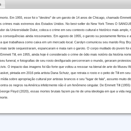
s
 morto. Em 1955, esse foi o "destino" de um garoto de 14 anos de Chicago, chamado Emmett T
os crimes mais extremos dos Estados Unidos. No best-seller do New York Times O SAN
ador da Universidade Duke, coloca o crime em seu contexto cultural e histórico mais amplo, 
uas consequências ainda ressonantes. Em agosto de 1955, o garoto su postamente flertou e a
a que trabalhava como caixa em um mercado local. Carolyn comunicou seu marido Roy Brya
 mais tarde sequestraram, espancaram e mata ram o garoto. O corpo mutilado do jovem foi e
Emmett Till, em 1955, ainda hoje é considerado o crime de ódio mais notório da história nor
 funeral, e fotografias de seu rosto desfigurado percorreram o mundo, geraram protestos
civis. O impacto das imagens foi tão forte que voltou a ressoar na bienal de arte do Museu
ket, pintada em 2016 pela artista Dana Schutz, que retrata o rosto e o peito de Till em seu
ídia sobre apropriação cultural por artistas brancos e seu "lugar de fala", assunto muito dis
 contra os negros na América infelizmente não é um fenômeno singular. De Emmett Till (1955)
George Floyd (2020), essas mortes brutais fazem pa rte de uma ideologia em que a vida negr
morte.