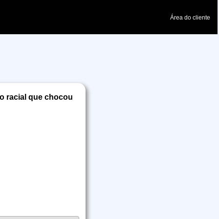
Área do cliente
io racial que chocou