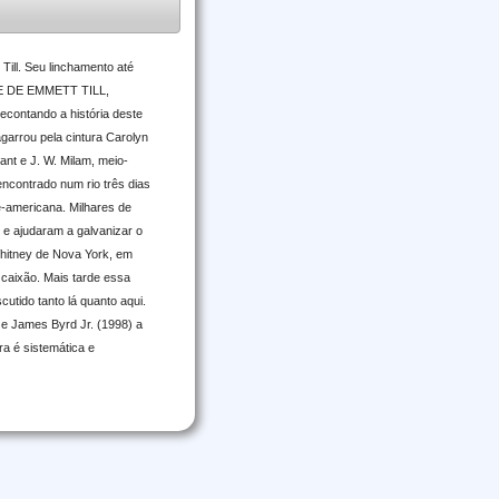
ill. Seu linchamento até
GUE DE EMMETT TILL,
recontando a história deste
garrou pela cintura Carolyn
nt e J. W. Milam, meio-
ncontrado num rio três dias
te-americana. Milhares de
 e ajudaram a galvanizar o
 Whitney de Nova York, em
 caixão. Mais tarde essa
cutido tanto lá quanto aqui.
 e James Byrd Jr. (1998) a
a é sistemática e