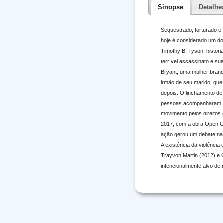
Sinopse
Detalhe
Sequestrado, torturado e
hoje é considerado um d
Timothy B. Tyson, histori
terrível assassinato e s
Bryant, uma mulher branc
irmão de seu marido, que
depois. O linchamento de 
pessoas acompanharam seu
movimento pelos direitos 
2017, com a obra Open Cas
ação gerou um debate na m
A existência da violência
Trayvon Martin (2012) e 
intencionalmente alvo de 