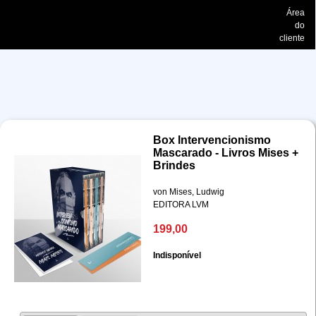
Área
do
cliente
Box Intervencionismo
Mascarado - Livros Mises +
Brindes
von Mises, Ludwig
EDITORA LVM
199,00
Indisponível