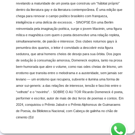
revelando a maturidade de um poeta que construiu um “hábitat próprio”
dentro da literatura gay e da literatura contemporânea. É uma edição que
chega para renovar o campo poético brasileiro com franqueza,
inteligência e uma delícia de excessos. - SINOPSE Em uma Berlim
reinventada pela imaginação poética, surge o jovem Maximin, uma figura
mítica e magnética com quem o poeta desenvolve uma relação repleta,
simultaneamente, de paixão e interesse. Dos clubes noturnos gays à
penumbra dos quartos, o leitor é convidado a descobrir esta figura
sedutora, que atrai homens cheios de desejo para sua órbita. Dos jogos
de sedução à consumação amorosa, Domeneck explora, tanto na prosa
bem-humorada que abre o volume, como nas odes cheias de lirismo, um
erotismo que transita entre o melodrama e a austeridade, sem jamais ser
leviano — um erotismo que recupera, subverte e ilumina uma forma de
amor sui-generis: a das relações de interesse, tensão e fascínio entre o
“velhote” e o “novinho”. - SOBRE O AU TOR Ricardo Domeneck é poeta,
performer e escritor, autor de mais de dez livros de poemas e contos. Em
2024, conquistou o Prêmio Jabuti e o Prêmio Alphonsus de Guimaraens
de Poesia, da Biblioteca Nacional, com Cabeça de galinha no chão de
cimento (Ed