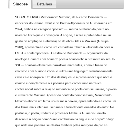
Sinopse
Detalhes
SOBRE O LIVRO Memorando: Maximin, de Ricardo Domeneck —
vencedor do Prêmio Jabuti e do Prêmio Alphonsus de Guimaraens em
2024, ambos na categoria “poesia” —, marca o retorno do poeta ao
universo lírico que o consagrou. A edição, escrita e publicada e m um
gesto de ampliação e atualização da obra Odes a Maximin (Garupa,
2018), apresenta-se como um verdadeiro tributo à vitalidade da poesia
LGBTI+ contemporânea. O estilo de Domeneck — organizador da
antologia Homem com homem: poesia homoerótic a brasileira no século
XXI — combina elementos narrativos marcantes, como a fusão do
erotismo com humor e ironia, e utiliza uma linguagem simultaneamente
clássica e anárquica. Um dos destaques é a prosa inédita que abre o
volume e complementa o s poemas para coroar uma narrativa
confessional sobre a relação romântica do poeta com seu muso, o jovem
e irreverente Maximin. Apesar do contexto homossexual, Memorando:
Maximin aborda um tema universal, a paixão, apresentando-se como um
dos livros mais intensos, sensuais e formalmente ousados do autor. No
posfácio, o poeta, tradutor e professor Matheus Guménin Barreto,
descreve a edição como “uma combustão da língua e do corpo”: o fogo
que arde nos poemas se alastra também pelas margens da pro sa,