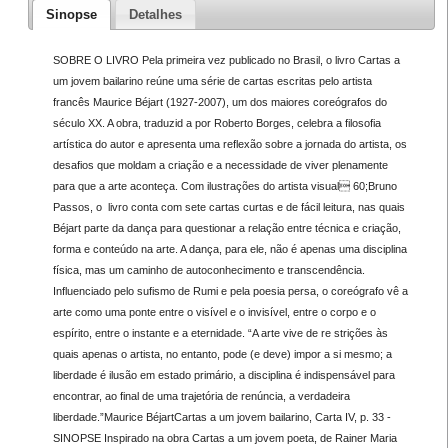
Sinopse
Detalhes
SOBRE O LIVRO Pela primeira vez publicado no Brasil, o livro Cartas a
um jovem bailarino reúne uma série de cartas escritas pelo artista
francês Maurice Béjart (1927-2007), um dos maiores coreógrafos do
século XX. A obra, traduzid a por Roberto Borges, celebra a filosofia
artística do autor e apresenta uma reflexão sobre a jornada do artista, os
desafios que moldam a criação e a necessidade de viver plenamente
para que a arte aconteça. Com ilustrações do artista visual 60;Bruno
Passos, o livro conta com sete cartas curtas e de fácil leitura, nas quais
Béjart parte da dança para questionar a relação entre técnica e criação,
forma e conteúdo na arte. A dança, para ele, não é apenas uma disciplina
física, mas um caminho de autoconhecimento e transcendência.
Influenciado pelo sufismo de Rumi e pela poesia persa, o coreógrafo vê a
arte como uma ponte entre o visível e o invisível, entre o corpo e o
espírito, entre o instante e a eternidade. “A arte vive de re strições às
quais apenas o artista, no entanto, pode (e deve) impor a si mesmo; a
liberdade é ilusão em estado primário, a disciplina é indispensável para
encontrar, ao final de uma trajetória de renúncia, a verdadeira
liberdade.”Maurice BéjartCartas a um jovem bailarino, Carta IV, p. 33 -
SINOPSE Inspirado na obra Cartas a um jovem poeta, de Rainer Maria