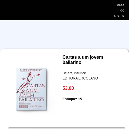
Área
do
cliente
Cartas a um jovem
bailarino
Béjart, Maurice
EDITORA ERCOLANO
53,00
Estoque: 15