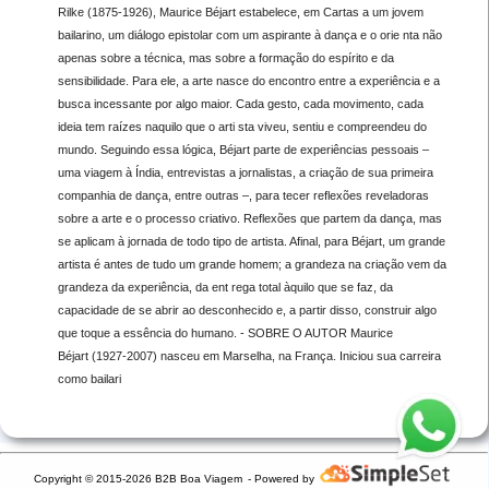
Rilke (1875-1926), Maurice Béjart estabelece, em Cartas a um jovem
bailarino, um diálogo epistolar com um aspirante à dança e o orie nta não
apenas sobre a técnica, mas sobre a formação do espírito e da
sensibilidade. Para ele, a arte nasce do encontro entre a experiência e a
busca incessante por algo maior. Cada gesto, cada movimento, cada
ideia tem raízes naquilo que o arti sta viveu, sentiu e compreendeu do
mundo. Seguindo essa lógica, Béjart parte de experiências pessoais –
uma viagem à Índia, entrevistas a jornalistas, a criação de sua primeira
companhia de dança, entre outras –, para tecer reflexões reveladoras
sobre a arte e o processo criativo. Reflexões que partem da dança, mas
se aplicam à jornada de todo tipo de artista. Afinal, para Béjart, um grande
artista é antes de tudo um grande homem; a grandeza na criação vem da
grandeza da experiência, da ent rega total àquilo que se faz, da
capacidade de se abrir ao desconhecido e, a partir disso, construir algo
que toque a essência do humano. - SOBRE O AUTOR Maurice
Béjart (1927-2007) nasceu em Marselha, na França. Iniciou sua carreira
como bailari
Copyright © 2015-2026 B2B Boa Viagem
- Powered by