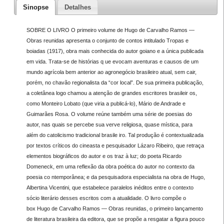
Sinopse
Detalhes
SOBRE O LIVRO O primeiro volume de Hugo de Carvalho Ramos —
Obras reunidas apresenta o conjunto de contos intitulado Tropas e
boiadas (1917), obra mais conhecida do autor goiano e a única publicada
em vida. Trata-se de histórias q ue evocam aventuras e causos de um
mundo agrícola bem anterior ao agronegócio brasileiro atual, sem cair,
porém, no chavão regionalista da “cor local”. De sua primeira publicação,
a coletânea logo chamou a atenção de grandes escritores brasileir os,
como Monteiro Lobato (que viria a publicá-lo), Mário de Andrade e
Guimarães Rosa. O volume reúne também uma série de poesias do
autor, nas quais se percebe sua verve religiosa, quase mística, para
além do catolicismo tradicional brasile iro. Tal produção é contextualizada
por textos críticos do cineasta e pesquisador Lázaro Ribeiro, que retraça
elementos biográficos do autor e os traz à luz; do poeta Ricardo
Domeneck, em uma reflexão da obra poética do autor no contexto da
poesia co ntemporânea; e da pesquisadora especialista na obra de Hugo,
Albertina Vicentini, que estabelece paralelos inéditos entre o contexto
sócio literário desses escritos com a atualidade. O livro compõe o
box Hugo de Carvalho Ramos — Obras reunidas, o primeiro lançamento
de literatura brasileira da editora, que se propõe a resgatar a figura pouco