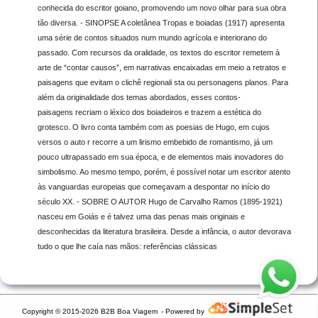
conhecida do escritor goiano, promovendo um novo olhar para sua obra
tão diversa. - SINOPSE A coletânea Tropas e boiadas (1917) apresenta
uma série de contos situados num mundo agrícola e interiorano do
passado. Com recursos da oralidade, os textos do escritor remetem à
arte de “contar causos”, em narrativas encaixadas em meio a retratos e
paisagens que evitam o clichê regionali sta ou personagens planos. Para
além da originalidade dos temas abordados, esses contos-
paisagens recriam o léxico dos boiadeiros e trazem a estética do
grotesco. O livro conta também com as poesias de Hugo, em cujos
versos o auto r recorre a um lirismo embebido de romantismo, já um
pouco ultrapassado em sua época, e de elementos mais inovadores do
simbolismo. Ao mesmo tempo, porém, é possível notar um escritor atento
às vanguardas europeias que começavam a despontar no início do
século XX. - SOBRE O AUTOR Hugo de Carvalho Ramos (1895-1921)
nasceu em Goiás e é talvez uma das penas mais originais e
desconhecidas da literatura brasileira. Desde a infância, o autor devorava
tudo o que lhe caía nas mãos: referências clássicas
Copyright © 2015-2026 B2B Boa Viagem
- Powered by