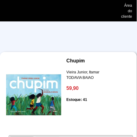
Área
do
cliente
Chupim
Vieira Junior, Itamar
TODAVIA BAIAO
59,90
Estoque: 41