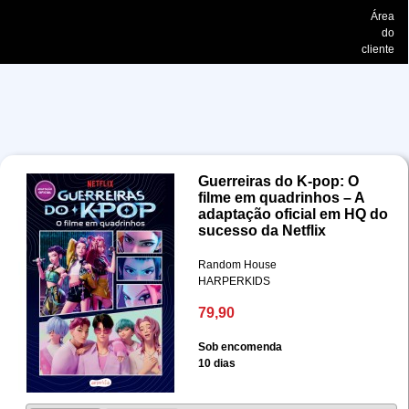
Área
do
cliente
Guerreiras do K-pop: O
filme em quadrinhos – A
adaptação oficial em HQ do
sucesso da Netflix
Random House
HARPERKIDS
79,90
Sob encomenda
10 dias