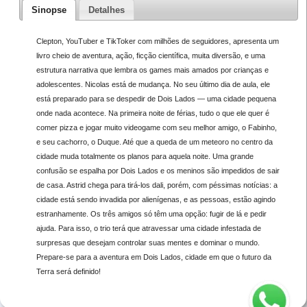
Sinopse
Detalhes
Clepton, YouTuber e TikToker com milhões de seguidores, apresenta um
livro cheio de aventura, ação, ficção científica, muita diversão, e uma
estrutura narrativa que lembra os games mais amados por crianças e
adolescentes. Nicolas está de mudança. No seu último dia de aula, ele
está preparado para se despedir de Dois Lados — uma cidade pequena
onde nada acontece. Na primeira noite de férias, tudo o que ele quer é
comer pizza e jogar muito videogame com seu melhor amigo, o Fabinho,
e seu cachorro, o Duque. Até que a queda de um meteoro no centro da
cidade muda totalmente os planos para aquela noite. Uma grande
confusão se espalha por Dois Lados e os meninos são impedidos de sair
de casa. Astrid chega para tirá-los dali, porém, com péssimas notícias: a
cidade está sendo invadida por alienígenas, e as pessoas, estão agindo
estranhamente. Os três amigos só têm uma opção: fugir de lá e pedir
ajuda. Para isso, o trio terá que atravessar uma cidade infestada de
surpresas que desejam controlar suas mentes e dominar o mundo.
Prepare-se para a aventura em Dois Lados, cidade em que o futuro da
Terra será definido!