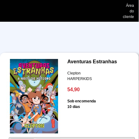
Área
do
cliente
Aventuras Estranhas
Clepton
HARPERKIDS
54,90
Sob encomenda
10 dias