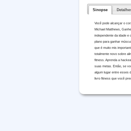
Sinopse
Detalhe
Você pode alcançar o cor
Michael Matthews, Ganhe 
independente da idade e d
plano para ganhar múscul
que é muito mis important
totalmente novo sobre alim
fitness. Aprenda a hacke
suas metas. Então, se vo
algum lugar entre esses 
livro fitness que você prec