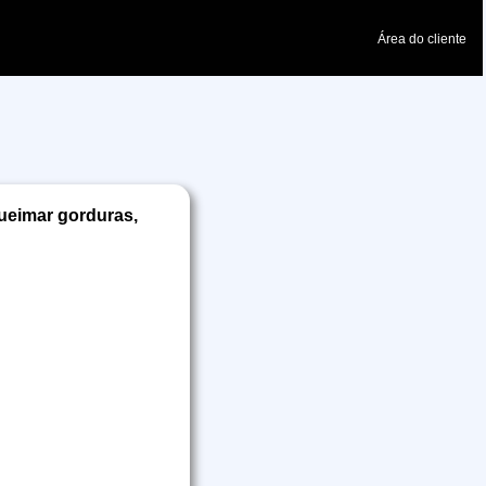
Área do cliente
ueimar gorduras,