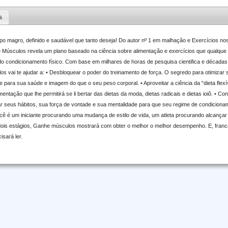
s
po magro, definido e saudável que tanto deseja! Do autor nº 1 em malhação e Exercícios n
Músculos revela um plano baseado na ciência sobre alimentação e exercícios que qualque 
o condicionamento físico. Com base em milhares de horas de pesquisa cientifica e décadas 
os vai te ajudar a: • Desbloquear o poder do treinamento de força. O segredo para otimizar
e para sua saúde e imagem do que o seu peso corporal. • Aproveitar a ciência da “dieta flex
entação que lhe permitirá se li bertar das dietas da moda, dietas radicais e dietas ioiô. • Con
ar seus hábitos, sua força de vontade e sua mentalidade para que seu regime de condiciona
cê é um iniciante procurando uma mudança de estilo de vida, um atleta procurando alcançar 
dois estágios, Ganhe músculos mostrará com obter o melhor o melhor desempenho. E, franca
isará ler.