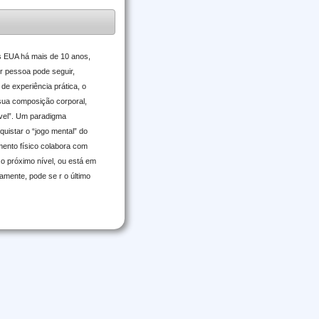
os EUA há mais de 10 anos,
r pessoa pode seguir,
de experiência prática, o
 sua composição corporal,
ível”. Um paradigma
quistar o “jogo mental” do
mento físico colabora com
o próximo nível, ou está em
mente, pode se r o último