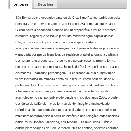
Sinopse
Detalhes
São Bernardo é o segundo romance de Graciliano Ramos, publicado pela
primeira vez em 1934, quando o autor já contava com mais de 40 anos.
O livro narra a ascensão e queda de um proprietário rural no Nordeste
brasileiro, região que passava p or uma modernização capitalista nas
relações sociais. O que chama a atenção aqui é o fato de
acompanharmos também a formação da subjetividade desse proprietário
– marcada por traços históricos da realidade brasileira, como a violência
e a heranç a escravocrata – e como ela se expressa na própria forma
em que o romance é composto; a história de Paulo Honório é narrada por
ele mesmo – narrador-personagem – e os traços de sua subjetividade
ficam marcados na maneira como ele escreve, como bem de staca o
professor João Luiz Lafetá no ensaio que compõe este volume. Embora
a hegemonia do agronegócio tenha alterado as características da
acumulação no campo, sobretudo desde o início dos anos 2000, o poder
e a lógica do latifúndio – e as formas de dominação e subjetividade
próprias a ele – seguem vigentes na realidade do campo, que pode ser
mais bem compreendida a partir da história e das relações estabelecidas
entre Paulo Honório, Madalena, seu Ribeiro, Casimiro, dona Glória e
outros pe rsonagens de São Bernardo. Nesse sentido, podemos afirmar