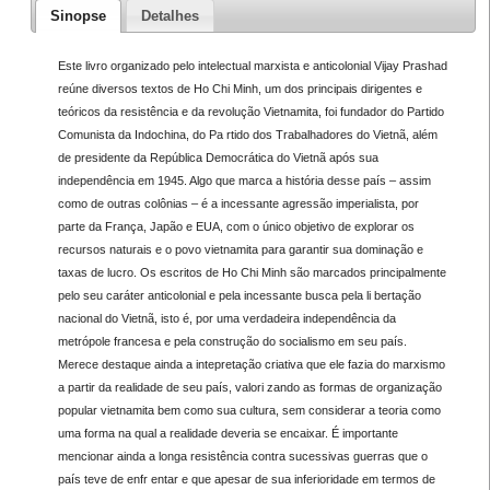
Sinopse
Detalhes
Este livro organizado pelo intelectual marxista e anticolonial Vijay Prashad
reúne diversos textos de Ho Chi Minh, um dos principais dirigentes e
teóricos da resistência e da revolução Vietnamita, foi fundador do Partido
Comunista da Indochina, do Pa rtido dos Trabalhadores do Vietnã, além
de presidente da República Democrática do Vietnã após sua
independência em 1945. Algo que marca a história desse país – assim
como de outras colônias – é a incessante agressão imperialista, por
parte da França, Japão e EUA, com o único objetivo de explorar os
recursos naturais e o povo vietnamita para garantir sua dominação e
taxas de lucro. Os escritos de Ho Chi Minh são marcados principalmente
pelo seu caráter anticolonial e pela incessante busca pela li bertação
nacional do Vietnã, isto é, por uma verdadeira independência da
metrópole francesa e pela construção do socialismo em seu país.
Merece destaque ainda a intepretação criativa que ele fazia do marxismo
a partir da realidade de seu país, valori zando as formas de organização
popular vietnamita bem como sua cultura, sem considerar a teoria como
uma forma na qual a realidade deveria se encaixar. É importante
mencionar ainda a longa resistência contra sucessivas guerras que o
país teve de enfr entar e que apesar de sua inferioridade em termos de