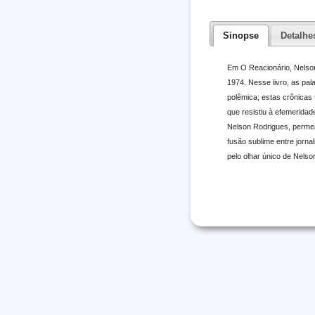
Sinopse
Detalhe
Em O Reacionário, Nelson
1974. Nesse livro, as pal
polêmica; estas crônicas
que resistiu à efemeridad
Nelson Rodrigues, perme
fusão sublime entre jorn
pelo olhar único de Nels