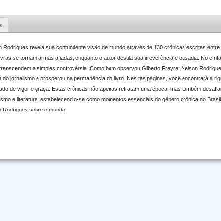
s
 Rodrigues revela sua contundente visão de mundo através de 130 crônicas escritas entre
avras se tornam armas afiadas, enquanto o autor destila sua irreverência e ousadia. No e nt
 transcendem a simples controvérsia. Como bem observou Gilberto Freyre, Nelson Rodrigues 
e do jornalismo e prosperou na permanência do livro. Nes tas páginas, você encontrará a riq
ado de vigor e graça. Estas crônicas não apenas retratam uma época, mas também desafi
alismo e literatura, estabelecend o-se como momentos essenciais do gênero crônica no Brasi
on Rodrigues sobre o mundo.