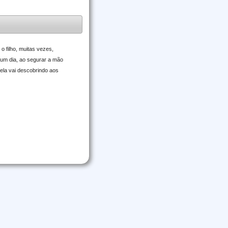
o filho, muitas vezes,
 um dia, ao segurar a mão
 ela vai descobrindo aos