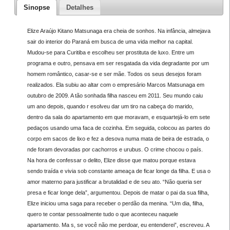
Sinopse
Detalhes
Elize Araújo Kitano Matsunaga era cheia de sonhos. Na infância, almejava
sair do interior do Paraná em busca de uma vida melhor na capital.
Mudou-se para Curitiba e escolheu ser prostituta de luxo. Entre um
programa e outro, pensava em ser resgatada da vida degradante por um
homem romântico, casar-se e ser mãe. Todos os seus desejos foram
realizados. Ela subiu ao altar com o empresário Marcos Matsunaga em
outubro de 2009. A tão sonhada filha nasceu em 2011. Seu mundo caiu
um ano depois, quando r esolveu dar um tiro na cabeça do marido,
dentro da sala do apartamento em que moravam, e esquartejá-lo em sete
pedaços usando uma faca de cozinha. Em seguida, colocou as partes do
corpo em sacos de lixo e fez a desova numa mata de beira de estrada, o
nde foram devoradas por cachorros e urubus. O crime chocou o país.
Na hora de confessar o delito, Elize disse que matou porque estava
sendo traída e vivia sob constante ameaça de ficar longe da filha. E usa o
amor materno para justificar a brutalidad e de seu ato. “Não queria ser
presa e ficar longe dela”, argumentou. Depois de matar o pai da sua filha,
Elize iniciou uma saga para receber o perdão da menina. “Um dia, filha,
quero te contar pessoalmente tudo o que aconteceu naquele
apartamento. Ma s, se você não me perdoar, eu entenderei”, escreveu. A