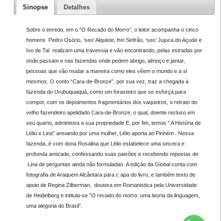
Sinopse
Detalhes
Sobre o enredo, em o “O Recado do Morro”, o leitor acompanha o cinco
homens Pedro Osório, ‘seo’ Alquiste, frei Sinfrão, ‘seo’ Jujuca do Açude e
Ivo de Tal realizam uma travessia e vão encontrando, pelas estradas por
onde passam e nas fazendas onde pedem abrigo, almoço e jantar,
pessoas que vão mudar a maneira como eles vêem o mundo e a si
mesmos. O conto “Cara-de-Bronze”, por sua vez, traz a chegada à
fazenda do Urubuquaquá, como um forasteiro que se esforça para
compor, com os depoimentos fragmentários dos vaqueiros, o retrato do
velho fazendeiro apelidado Cara-de-Bronze, o qual, doente recluso em
seu quarto, administra a sua propriedade E, por fim, temos “ A História de
Lélio e Lina” ansiando por uma mulher, Lélio aporta ao Pinhém . Nessa
fazenda, é com dona Rosalina que Lélio estabelece uma sincera e
profunda amizade, confessando suas paixões e recebendo repostas de
Lina de perguntas ainda não formuladas. A edição da Global conta com
fotografia de Araquem Alcântara para c apa do livro, e também texto de
apoio de Regina Zilberman, doutora em Romanistica pela Universidade
de Heidelberg e intitula-se “O recado do morro: uma teoria da linguagem,
uma alegoria do Brasil”.