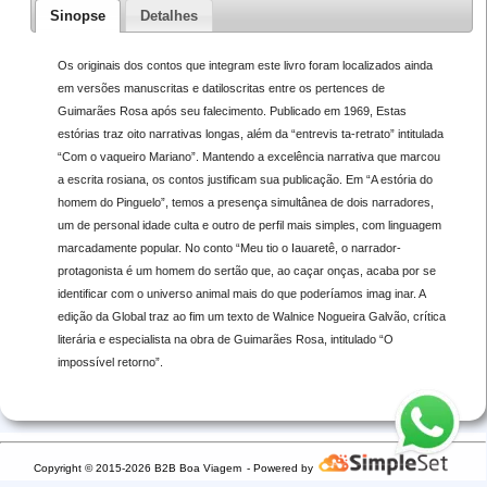
Sinopse
Detalhes
Os originais dos contos que integram este livro foram localizados ainda
em versões manuscritas e datiloscritas entre os pertences de
Guimarães Rosa após seu falecimento. Publicado em 1969, Estas
estórias traz oito narrativas longas, além da “entrevis ta-retrato” intitulada
“Com o vaqueiro Mariano”. Mantendo a excelência narrativa que marcou
a escrita rosiana, os contos justificam sua publicação. Em “A estória do
homem do Pinguelo”, temos a presença simultânea de dois narradores,
um de personal idade culta e outro de perfil mais simples, com linguagem
marcadamente popular. No conto “Meu tio o Iauaretê, o narrador-
protagonista é um homem do sertão que, ao caçar onças, acaba por se
identificar com o universo animal mais do que poderíamos imag inar. A
edição da Global traz ao fim um texto de Walnice Nogueira Galvão, crítica
literária e especialista na obra de Guimarães Rosa, intitulado “O
impossível retorno”.
Copyright © 2015-2026 B2B Boa Viagem
- Powered by