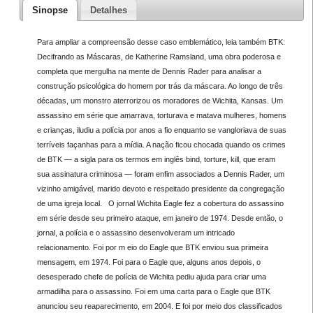
Sinopse
Detalhes
Para ampliar a compreensão desse caso emblemático, leia também BTK:
Decifrando as Máscaras, de Katherine Ramsland, uma obra poderosa e
completa que mergulha na mente de Dennis Rader para analisar a
construção psicológica do homem por trás da máscara. Ao longo de três
décadas, um monstro aterrorizou os moradores de Wichita, Kansas. Um
assassino em série que amarrava, torturava e matava mulheres, homens
e crianças, iludiu a polícia por anos a fio enquanto se vangloriava de suas
terríveis façanhas para a mídia. A nação ficou chocada quando os crimes
de BTK — a sigla para os termos em inglês bind, torture, kill, que eram
sua assinatura criminosa — foram enfim associados a Dennis Rader, um
vizinho amigável, marido devoto e respeitado presidente da congregação
de uma igreja local. O jornal Wichita Eagle fez a cobertura do assassino
em série desde seu primeiro ataque, em janeiro de 1974. Desde então, o
jornal, a polícia e o assassino desenvolveram um intricado
relacionamento. Foi por m eio do Eagle que BTK enviou sua primeira
mensagem, em 1974. Foi para o Eagle que, alguns anos depois, o
desesperado chefe de polícia de Wichita pediu ajuda para criar uma
armadilha para o assassino. Foi em uma carta para o Eagle que BTK
anunciou seu reaparecimento, em 2004. E foi por meio dos classificados