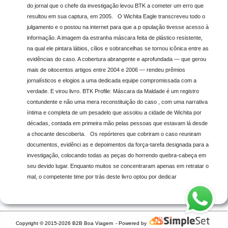
do jornal que o chefe da investigação levou BTK a cometer um erro que
resultou em sua captura, em 2005. O Wichita Eagle transcreveu todo o
julgamento e o postou na internet para que a p opulação tivesse acesso à
informação. A imagem da estranha máscara feita de plástico resistente,
na qual ele pintara lábios, cílios e sobrancelhas se tornou icônica entre as
evidências do caso. A cobertura abrangente e aprofundada — que gerou
mais de oitocentos artigos entre 2004 e 2006 — rendeu prêmios
jornalísticos e elogios a uma dedicada equipe compromissada com a
verdade. E virou livro. BTK Profile: Máscara da Maldade é um registro
contundente e não uma mera reconstituição do caso , com uma narrativa
íntima e completa de um pesadelo que assolou a cidade de Wichita por
décadas, contada em primeira mão pelas pessoas que estavam lá desde
a chocante descoberta. Os repórteres que cobriram o caso reuniram
documentos, evidênci as e depoimentos da força-tarefa designada para a
investigação, colocando todas as peças do horrendo quebra-cabeça em
seu devido lugar. Enquanto muitos se concentraram apenas em retratar o
mal, o competente time por trás deste livro optou por dedicar
Copyright © 2015-2026 B2B Boa Viagem
- Powered by