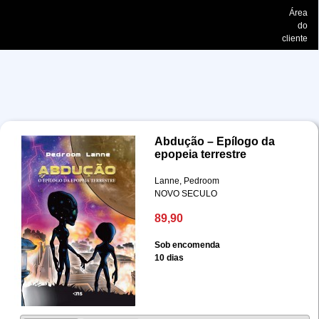
Área
do
cliente
Abdução – Epílogo da
epopeia terrestre
Lanne, Pedroom
NOVO SECULO
89,90
Sob encomenda
10 dias