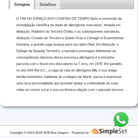
Sinopse
Detalhes
O FIM DO ESPAÇO AOS CONFINS DO TEMPO Após a conclusão da
investigação científica da dupla de alienígenas marcianos, iniciada em
Abdução, Relatório da Terceira Órbita, e as subsequentes narrativas,
Abdução, Contato de Terceiro a Quinto Grau e Clonage m Experimental
Humana, a grande saga avança para seu épico final. Em Abdução, o
Epílogo da Epopeia Terrestre, a narrativa prossegue delineando as
consequências danosas dessa presença alienígena e a estranha
parceria com o fóssil-vivo descoberto na T erra, em 1978. Em paralelo,
no ano 834.456 d.C., a saga de vida do alienígena Billy e sua antiga
família hominídea, habitante do zoológico de Marte, passa a expressar
uma nova personalidade que promete abalar a continuidade de suas
vidas no cosmo sol ar e sua excêntrica relação com o passado terreno.
Copyright © 2015-2026 B2B Boa Viagem
- Powered by