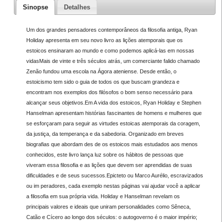
Sinopse
Detalhes
Um dos grandes pensadores contemporâneos da filosofia antiga, Ryan
Holiday apresenta em seu novo livro as lições atemporais que os
estoicos ensinaram ao mundo e como podemos aplicá-las em nossas
vidasMais de vinte e três séculos atrás, um comerciante falido chamado
Zenão fundou uma escola na Ágora ateniense. Desde então, o
estoicismo tem sido o guia de todos os que buscam grandeza e
encontram nos exemplos dos filósofos o bom senso necessário para
alcançar seus objetivos.Em A vida dos estoicos, Ryan Holiday e Stephen
Hanselman apresentam histórias fascinantes de homens e mulheres que
se esforçaram para seguir as virtudes estoicas atemporais da coragem,
da justiça, da temperança e da sabedoria. Organizado em breves
biografias que abordam des de os estoicos mais estudados aos menos
conhecidos, este livro lança luz sobre os hábitos de pessoas que
viveram essa filosofia e as lições que devem ser aprendidas de suas
dificuldades e de seus sucessos.Epicteto ou Marco Aurélio, escravizados
ou im peradores, cada exemplo nestas páginas vai ajudar você a aplicar
a filosofia em sua própria vida. Holiday e Hanselman revelam os
principais valores e ideais que uniram personalidades como Sêneca,
Catão e Cícero ao longo dos séculos: o autogoverno é o maior império;