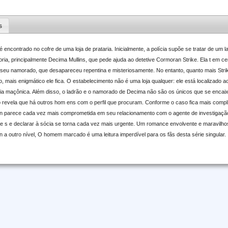
s
ncontrado no cofre de uma loja de prataria. Inicialmente, a polícia supõe se tratar de um
ria, principalmente Decima Mullins, que pede ajuda ao detetive Cormoran Strike. Ela t em c
 seu namorado, que desapareceu repentina e misteriosamente. No entanto, quanto mais Strik
so, mais enigmático ele fica. O estabelecimento não é uma loja qualquer: ele está localizado 
ria maçônica. Além disso, o ladrão e o namorado de Decima não são os únicos que se enca
o revela que há outros hom ens com o perfil que procuram. Conforme o caso fica mais compli
in parece cada vez mais comprometida em seu relacionamento com o agente de investigaçã
de s e declarar à sócia se torna cada vez mais urgente. Um romance envolvente e maravil
bin a outro nível, O homem marcado é uma leitura imperdível para os fãs desta série singular.