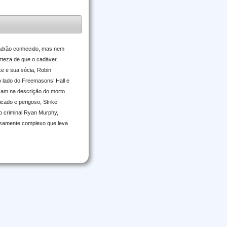
 ladrão conhecido, mas nem
erteza de que o cadáver
e e sua sócia, Robin
ao lado do Freemasons’ Hall e
ixam na descrição do morto
cado e perigoso, Strike
o criminal Ryan Murphy,
hosamente complexo que leva