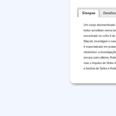
Sinopse
Detalhe
Um corpo desmembrado é e
todos acreditam nessa teo
encontrado no cofre é do
Ellacott, investigam o ca
é especializado em prata
misterioso: a investigaçã
encara outro dilema: Rob
mas o impulso de Strike 
a história de Strike e Ro