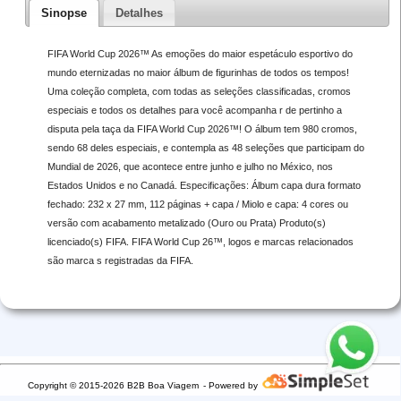
Sinopse
Detalhes
FIFA World Cup 2026™ As emoções do maior espetáculo esportivo do
mundo eternizadas no maior álbum de figurinhas de todos os tempos!
Uma coleção completa, com todas as seleções classificadas, cromos
especiais e todos os detalhes para você acompanha r de pertinho a
disputa pela taça da FIFA World Cup 2026™! O álbum tem 980 cromos,
sendo 68 deles especiais, e contempla as 48 seleções que participam do
Mundial de 2026, que acontece entre junho e julho no México, nos
Estados Unidos e no Canadá. Especificações: Álbum capa dura formato
fechado: 232 x 27 mm, 112 páginas + capa / Miolo e capa: 4 cores ou
versão com acabamento metalizado (Ouro ou Prata) Produto(s)
licenciado(s) FIFA. FIFA World Cup 26™, logos e marcas relacionados
são marca s registradas da FIFA.
Copyright © 2015-2026 B2B Boa Viagem
- Powered by