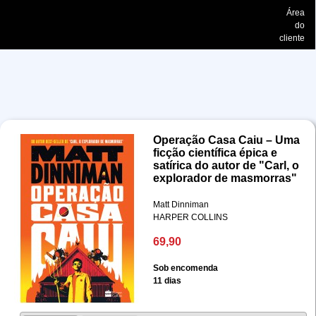
Área
do
cliente
Operação Casa Caiu – Uma
ficção científica épica e
satírica do autor de "Carl, o
explorador de masmorras"
Matt Dinniman
HARPER COLLINS
69,90
Sob encomenda
11 dias