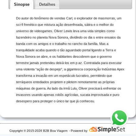
Sinopse
Detalhes
Do autor do fenômeno de vendas Carl, o explorador de masmorras, um
sci-fi frenético que mistura ação desenfreada, sátira e o melhor do
universo de videogames. Oliver Lewis leva uma vida simples como
fazendeiro no planeta Nova Sonora, dividindo os dia s entre ensaios da
banda com os amigos e o trabalho no rancho da família. Mas a
tranquilidade acaba quando o tão aguardado portal ligando a Terra e
Nova Sonora se abre, e os habitantes descobrem que o governo
terrestre jamais pretendeu deixá-los em p az. Contratada para executar
uma violenta “ação de despejo”, a gigantesca corporação Indústrias Apex
transforma a invasão em um espetáculo lucrativo, permitindo que
terráqueos entediados projetem e pilotem remotamente as próprias
máquinas de guerra. Ao lado da irmã Lulu, Oliver precisará enfrentar os
invasores usando apenas robôs agrícolas, sucata improvisada e puro
desespero para proteger o único lar que já conheceu.
Copyright © 2015-2026 B2B Boa Viagem
- Powered by