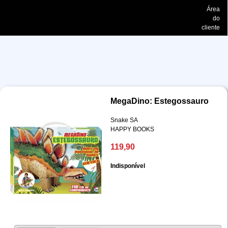
Área
do
cliente
MegaDino: Estegossauro
Snake SA
HAPPY BOOKS
119,90
Indisponível