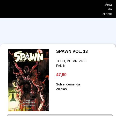
Área
do
cliente
SPAWN VOL. 13
TODD, MCFARLANE
PANINI
47,90
Sob encomenda
20 dias