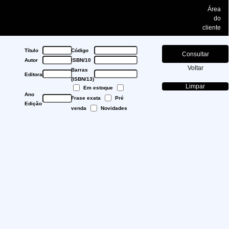
Área
do
cliente
Título
Código
Autor
ISBN/10
Voltar
Barras
Editora
(ISBN/13)
Em estoque
Ano
Frase exata
Pré
Edição
venda
Novidades