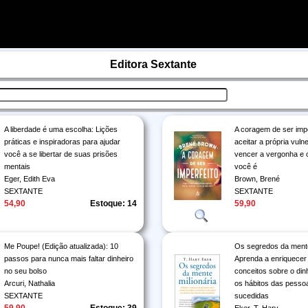
Editora Sextante
A liberdade é uma escolha: Lições
A coragem de ser imp
práticas e inspiradoras para ajudar
aceitar a própria vulne
você a se libertar de suas prisões
vencer a vergonha e 
mentais
você é
Eger, Edith Eva
Brown, Brené
SEXTANTE
SEXTANTE
54,90
Estoque: 14
59,90
Me Poupe! (Edição atualizada): 10
Os segredos da mente 
passos para nunca mais faltar dinheiro
Aprenda a enriquece
no seu bolso
conceitos sobre o din
Arcuri, Nathalia
os hábitos das pesso
SEXTANTE
sucedidas