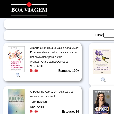
Filtro:
A morte é um dia que vale a pena viver:
E um excelente motivo para se buscar
um novo olhar para a vida
Arantes, Ana Claudia Quintana
SEXTANTE
54,90
Estoque: 100+
O Poder do Agora: Um guia para a
iluminação espiritual
Tolle, Eckhart
SEXTANTE
54,90
Estoque: 16